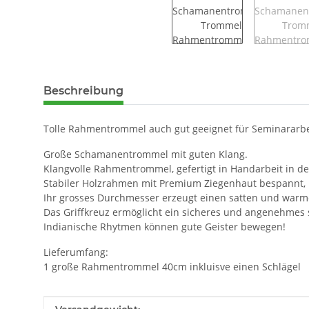
weitere Registerkarten anzeigen
Beschreibung
Tolle Rahmentrommel auch gut geeignet für Seminararbe
Große Schamanentrommel mit guten Klang.
Klangvolle Rahmentrommel, gefertigt in Handarbeit in d
Stabiler Holzrahmen mit Premium Ziegenhaut bespannt, m
Ihr grosses Durchmesser erzeugt einen satten und warm
Das Griffkreuz ermöglicht ein sicheres und angenehmes 
Indianische Rhytmen können gute Geister bewegen!
Lieferumfang:
1 große Rahmentrommel 40cm inkluisve einen Schlägel
Produkteigenschaft
Wert