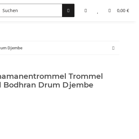
änger
0,00 €
rum Djembe
chamanentrommel Trommel
 Bodhran Drum Djembe