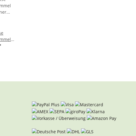
se
ommel
aner
*
mel
Djembe