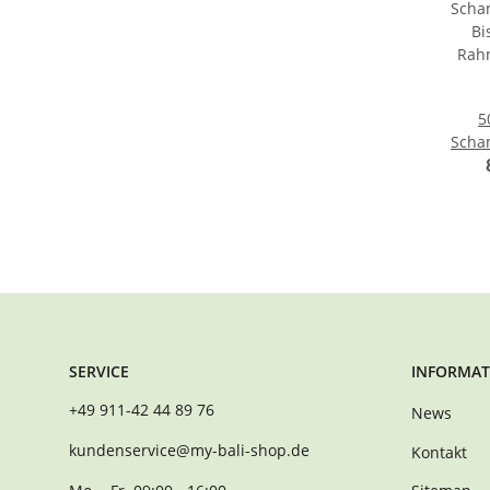
5
Scha
Bi
Ra
Bodhr
SERVICE
INFORMAT
+49 911-42 44 89 76
News
kundenservice@my-bali-shop.de
Kontakt