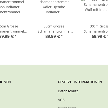
0cm Grosse
50cm Grosse
30cm Gros
manentrommel
Schamanentrommel
Schamanentr
son Indianer
Adler Djembe Indianer
Wolf mit Indi
89,99 €
*
89,99 €
*
59,99 €
hmentrommel
Rahmentrommel
Rahmentrom
an Drum Djembe
Bodhran Drum
Bodhran Drum 
IONEN
GESETZL. INFORMATIONEN
Datenschutz
AGB