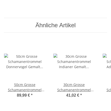
Ähnliche Artikel
50cm Grosse
30cm Grosse
Schamanentrommel
Schamanentrommel
Sc
Donnervogel Gemalt
Indianer Gemalt
A
89,99 €
*
41,02 €
*
Rahmentrommel
Rahmentrommel
Bodhran Ziegenfell
Bodhran Drum Djembe