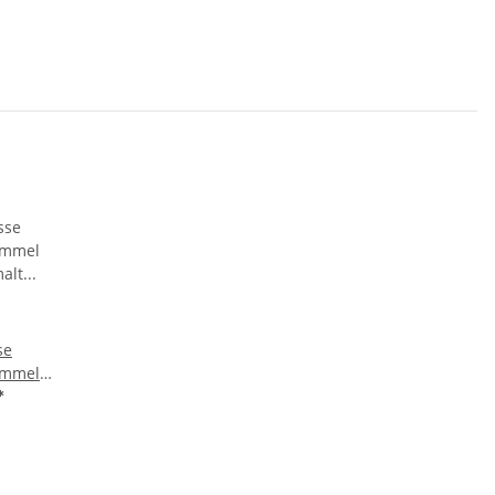
se
ommel
malt
*
mel
m R6