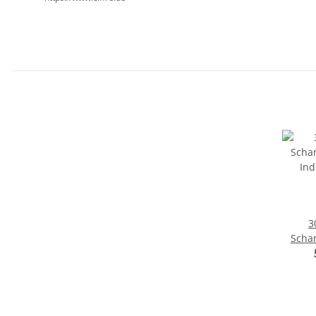
3
Scha
Ind
Ra
Bo