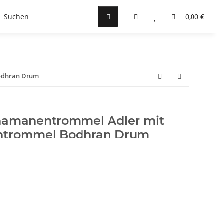
änger
0,00 €
Bodhran Drum
hamanentrommel Adler mit
ntrommel Bodhran Drum