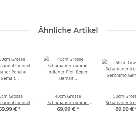
Ähnliche Artikel
0cm Grosse
40cm Grosse
50cm Gros
manentrommel
Schamanentrommel
Schamanentr
ianer Poncho
Indianer Pfeil Bogen
Geronimo Ge
59,99 €
*
69,99 €
*
89,99 €
Gemalt
Bemalt
Rahmentrom
hmentrommel
Rahmentrommel
Bodhran Dru
dhran Drum
Djembe