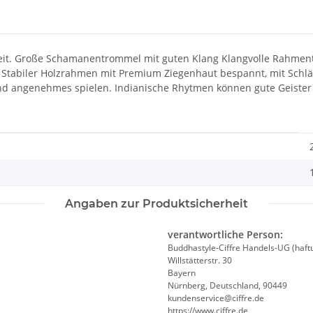
it. Große Schamanentrommel mit guten Klang Klangvolle Rahmentro
Stabiler Holzrahmen mit Premium Ziegenhaut bespannt, mit Schläg
 und angenehmes spielen. Indianische Rhytmen können gute Geis
Angaben zur Produktsicherheit
verantwortliche Person:
Buddhastyle-Ciffre Handels-UG (haft
Willstätterstr. 30
Bayern
Nürnberg, Deutschland, 90449
kundenservice@ciffre.de
https://www.ciffre.de