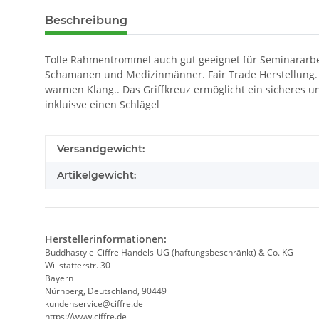
weitere Registerkarten anzeigen
Beschreibung
Tolle Rahmentrommel auch gut geeignet für Seminararbe
Schamanen und Medizinmänner. Fair Trade Herstellung. 
warmen Klang.. Das Griffkreuz ermöglicht ein sicheres
inkluisve einen Schlägel
Produkteigenschaft
Wert
Versandgewicht:
Artikelgewicht:
Herstellerinformationen:
Buddhastyle-Ciffre Handels-UG (haftungsbeschränkt) & Co. KG
Willstätterstr. 30
Bayern
Nürnberg, Deutschland, 90449
kundenservice@ciffre.de
https://www.ciffre.de